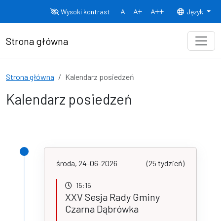
Przejdź do treści
Wysoki kontrast
Język
Normalny rozmiar czcionki
Rozmiar czcionki 150%
Rozmiar czcionki
Strona główna
Strona główna
Kalendarz posiedzeń
Kalendarz posiedzeń
środa, 24-06-2026
(25 tydzień)
15:15
XXV Sesja Rady Gminy
Czarna Dąbrówka