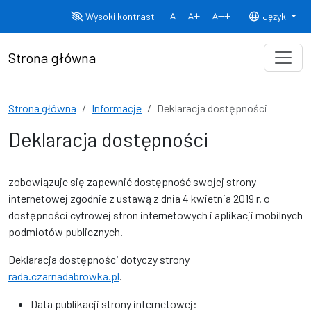
Przejdź do treści
Wysoki kontrast
Język
Normalny rozmiar czcionki
Rozmiar czcionki 150%
Rozmiar czcionki
Strona główna
Strona główna
Informacje
Deklaracja dostępności
Deklaracja dostępności
zobowiązuje się zapewnić dostępność swojej
strony
internetowej
zgodnie z ustawą z dnia 4 kwietnia 2019 r. o
dostępności cyfrowej stron internetowych i aplikacji mobilnych
podmiotów publicznych.
Deklaracja dostępności dotyczy strony
rada.czarnadabrowka.pl
.
Data publikacji strony internetowej: