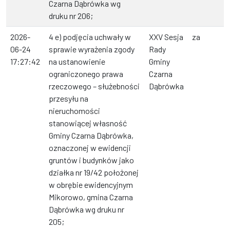
Czarna Dąbrówka wg
druku nr 206;
2026-
4 e) podjęcia uchwały w
XXV Sesja
za
06-24
sprawie wyrażenia zgody
Rady
17:27:42
na ustanowienie
Gminy
ograniczonego prawa
Czarna
rzeczowego – służebności
Dąbrówka
przesyłu na
nieruchomości
stanowiącej własność
Gminy Czarna Dąbrówka,
oznaczonej w ewidencji
gruntów i budynków jako
działka nr 19/42 położonej
w obrębie ewidencyjnym
Mikorowo, gmina Czarna
Dąbrówka wg druku nr
205;