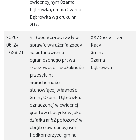
ewidencyjnym Czarna
Dąbrówka, gmina Czarna
Dąbrówka wg druku nr
207;
2026-
4 f) podjęcia uchwały w
XXV Sesja
za
06-24
sprawie wyrażenia zgody
Rady
17:28:31
na ustanowienie
Gminy
ograniczonego prawa
Czarna
rzeczowego – służebności
Dąbrówka
przesyłu na
nieruchomości
stanowiącej własność
Gminy Czarna Dąbrówka,
oznaczonej w ewidencji
gruntów i budynków jako
działka nr 52 położonej w
obrębie ewidencyjnym
Podkomorzyce, gmina