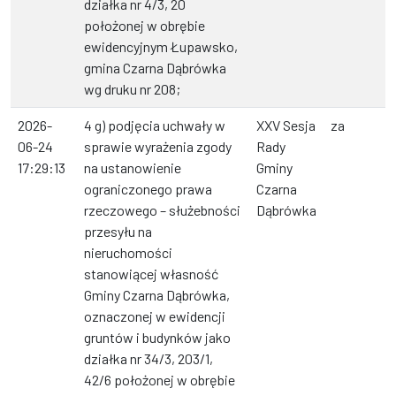
działka nr 4/3, 20
położonej w obrębie
ewidencyjnym Łupawsko,
gmina Czarna Dąbrówka
wg druku nr 208;
2026-
4 g) podjęcia uchwały w
XXV Sesja
za
06-24
sprawie wyrażenia zgody
Rady
17:29:13
na ustanowienie
Gminy
ograniczonego prawa
Czarna
rzeczowego – służebności
Dąbrówka
przesyłu na
nieruchomości
stanowiącej własność
Gminy Czarna Dąbrówka,
oznaczonej w ewidencji
gruntów i budynków jako
działka nr 34/3, 203/1,
42/6 położonej w obrębie