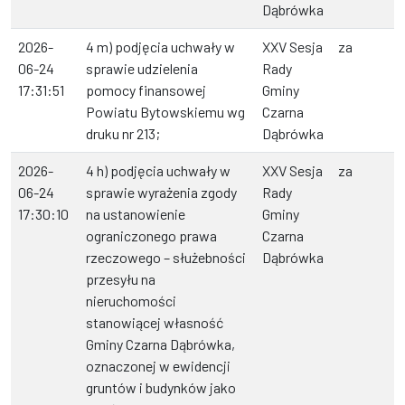
Dąbrówka
2026-
4 m) podjęcia uchwały w
XXV Sesja
za
06-24
sprawie udzielenia
Rady
17:31:51
pomocy finansowej
Gminy
Powiatu Bytowskiemu wg
Czarna
druku nr 213;
Dąbrówka
2026-
4 h) podjęcia uchwały w
XXV Sesja
za
06-24
sprawie wyrażenia zgody
Rady
17:30:10
na ustanowienie
Gminy
ograniczonego prawa
Czarna
rzeczowego – służebności
Dąbrówka
przesyłu na
nieruchomości
stanowiącej własność
Gminy Czarna Dąbrówka,
oznaczonej w ewidencji
gruntów i budynków jako