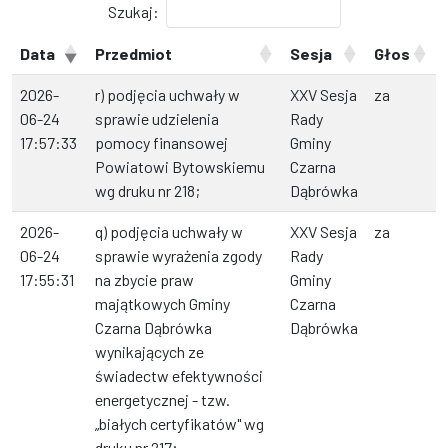
Szukaj:
Data
Przedmiot
Sesja
Głos
2026-
r) podjęcia uchwały w
XXV Sesja
za
06-24
sprawie udzielenia
Rady
17:57:33
pomocy finansowej
Gminy
Powiatowi Bytowskiemu
Czarna
wg druku nr 218;
Dąbrówka
2026-
q) podjęcia uchwały w
XXV Sesja
za
06-24
sprawie wyrażenia zgody
Rady
17:55:31
na zbycie praw
Gminy
majątkowych Gminy
Czarna
Czarna Dąbrówka
Dąbrówka
wynikających ze
świadectw efektywności
energetycznej - tzw.
„białych certyfikatów" wg
druku nr 217;