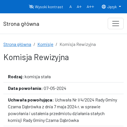
Przejdź do treści
Wysoki kontrast
Język
Normalny rozmiar czcionki
Rozmiar czcionki 150%
Rozmiar czcionki
Strona główna
Strona główna
Komisje
Komisja Rewizyjna
Komisja Rewizyjna
Rodzaj:
komisja stała
Data powołania:
07-05-2024
Uchwała powołująca:
Uchwała Nr I/4/2024 Rady Gminy
Czarna Dąbrówka z dnia 7 maja 2024 r. w sprawie
powołania i ustalenia przedmiotu działania stałych
komisji Rady Gminy Czarna Dąbrówka